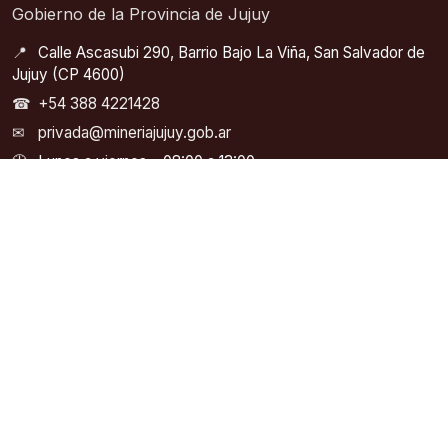
Gobierno de la Provincia de Jujuy
📍
Calle Ascasubi 290, Barrio Bajo La Viña, San Salvador de
Jujuy (CP 4600)
☎
+54 388 4221428
✉
privada@mineriajujuy.gob.ar
🕘
Lunes a viernes – 08:00 a 13:00
ACCESOS RÁPIDOS
ORGANISMOS Y ENLACES
Inicio
SEGEMAR – Servicio
Geológico Minero
Autoridades
Argentino
Noticias
COFEMIN – Consejo
Legislación Minera
Federal Minero
Catastro Minero
SIACAM – Información
Abierta a la Comunidad
Contacto
Asociación Geológica
Sitios de Interes
Argentina