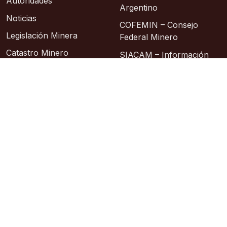
Autoridades
Argentino
Noticias
COFEMIN – Consejo
Legislación Minera
Federal Minero
Catastro Minero
SIACAM – Información
Abierta a la Comunidad
Contacto
Asociación Geológica
Sitios de Interes
Argentina
Instituto Geográfico
Nacional
© 2026 – Área de Sistemas: Lic. Sixto Alberto
Hosting: Argentina Virtual
Sitio oficial
República Argentina