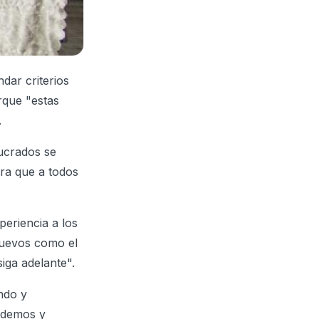
dar criterios
rque "estas
.
lucrados se
ara que a todos
periencia a los
nuevos como el
iga adelante".
ndo y
endemos y