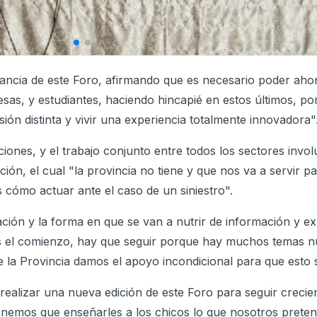
ancia de este Foro, afirmando que es necesario poder ahon
sas, y estudiantes, haciendo hincapié en estos últimos, po
ión distinta y vivir una experiencia totalmente innovadora"
aciones, y el trabajo conjunto entre todos los sectores invo
n, el cual "la provincia no tiene y que nos va a servir p
 cómo actuar ante el caso de un siniestro".
ación y la forma en que se van a nutrir de información y ex
 es el comienzo, hay que seguir porque hay muchos temas 
e la Provincia damos el apoyo incondicional para que esto s
realizar una nueva edición de este Foro para seguir crecie
tenemos que enseñarles a los chicos lo que nosotros pret