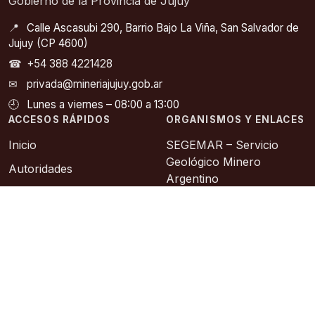
Gobierno de la Provincia de Jujuy
📍
Calle Ascasubi 290, Barrio Bajo La Viña, San Salvador de
Jujuy (CP 4600)
☎
+54 388 4221428
✉
privada@mineriajujuy.gob.ar
🕘
Lunes a viernes – 08:00 a 13:00
ACCESOS RÁPIDOS
ORGANISMOS Y ENLACES
Inicio
SEGEMAR – Servicio
Geológico Minero
Autoridades
Argentino
Noticias
COFEMIN – Consejo
Legislación Minera
Federal Minero
Catastro Minero
SIACAM – Información
Abierta a la Comunidad
Contacto
Asociación Geológica
Sitios de Interes
Argentina