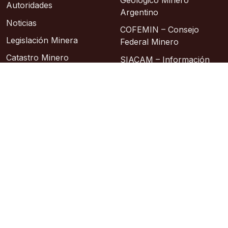
Autoridades
Argentino
Noticias
COFEMIN – Consejo
Legislación Minera
Federal Minero
Catastro Minero
SIACAM – Información
Abierta a la Comunidad
Contacto
Asociación Geológica
Sitios de Interes
Argentina
Instituto Geográfico
Nacional
© 2026 – Área de Sistemas: Lic. Sixto Alberto
Hosting: Argentina Virtual
Sitio oficial
República Argentina