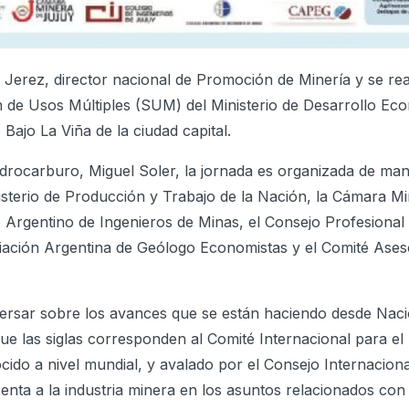
Jerez, director nacional de Promoción de Minería y se rea
ón de Usos Múltiples (SUM) del Ministerio de Desarrollo Ec
Bajo La Viña de la ciudad capital.
idrocarburo, Miguel Soler, la jornada es organizada de ma
nisterio de Producción y Trabajo de la Nación, la Cámara Mi
io Argentino de Ingenieros de Minas, el Consejo Profesional
iación Argentina de Geólogo Economistas y el Comité Ase
rsar sobre los avances que se están haciendo desde Naci
ue las siglas corresponden al Comité Internacional para el
do a nivel mundial, y avalado por el Consejo Internaciona
ta a la industria minera en los asuntos relacionados con l