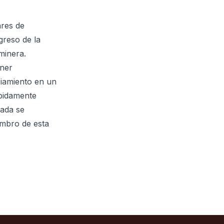
ares de
greso de la
minera.
ener
ciamiento en un
ebidamente
nada se
embro de esta