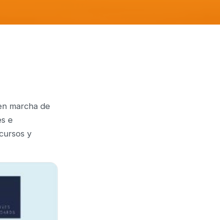
 en marcha de
es e
ecursos y