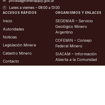
✉
privada@mineriajujuy.gob.ar
🕘
Lunes a viernes – 08:00 a 13:00
ACCESOS RÁPIDOS
ORGANISMOS Y ENLACES
Inicio
SEGEMAR – Servicio
Geológico Minero
Autoridades
Argentino
Noticias
COFEMIN – Consejo
Legislación Minera
Federal Minero
Catastro Minero
SIACAM – Información
Abierta a la Comunidad
Contacto
Asociación Geológica
Sitios de Interes
Argentina
Instituto Geográfico
Nacional
© 2026 – Área de Sistemas: Lic. Sixto Alberto