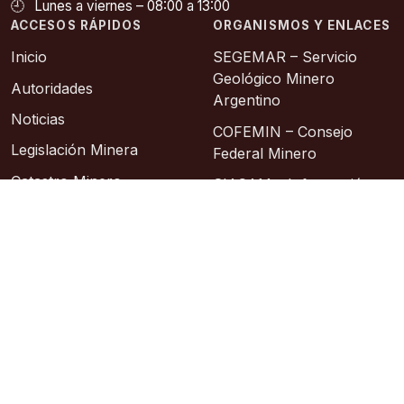
🕘
Lunes a viernes – 08:00 a 13:00
ACCESOS RÁPIDOS
ORGANISMOS Y ENLACES
Inicio
SEGEMAR – Servicio
Geológico Minero
Autoridades
Argentino
Noticias
COFEMIN – Consejo
Legislación Minera
Federal Minero
Catastro Minero
SIACAM – Información
Abierta a la Comunidad
Contacto
Asociación Geológica
Sitios de Interes
Argentina
Instituto Geográfico
Nacional
© 2026 – Área de Sistemas: Lic. Sixto Alberto
Hosting: Argentina Virtual