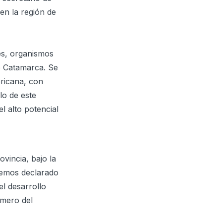
 en la región de
es, organismos
de Catamarca. Se
ericana, con
lo de este
el alto potencial
vincia, bajo la
hemos declarado
el desarrollo
imero del