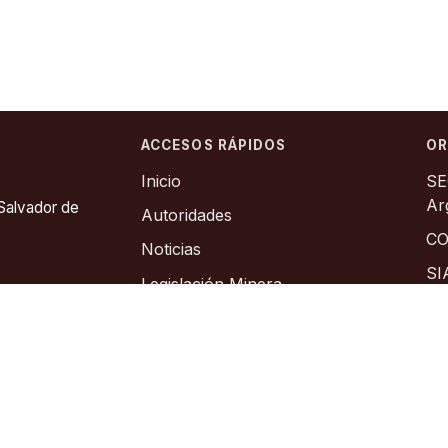
ACCESOS RÁPIDOS
OR
Inicio
SE
Ar
 Salvador de
Autoridades
CO
Noticias
SI
Legislación Minera
Co
Catastro Minero
As
Contacto
In
Sitios de Interes