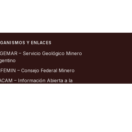
GANISMOS Y ENLACES
GEMAR – Servicio Geológico Minero
gentino
FEMIN – Consejo Federal Minero
ACAM – Información Abierta a la
munidad
ociación Geológica Argentina
stituto Geográfico Nacional