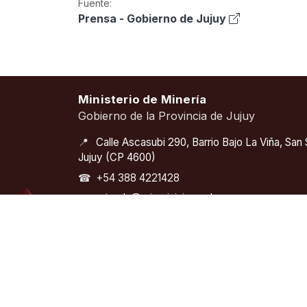
Fuente:
Prensa - Gobierno de Jujuy
Ministerio de Minería
Gobierno de la Provincia de Jujuy
📍
Calle Ascasubi 290, Barrio Bajo La Viña, San
Jujuy (CP 4600)
☎
+54 388 4221428
✉
privada@mineriajujuy.gob.ar
🕘
Lunes a viernes – 08:00 a 13:00