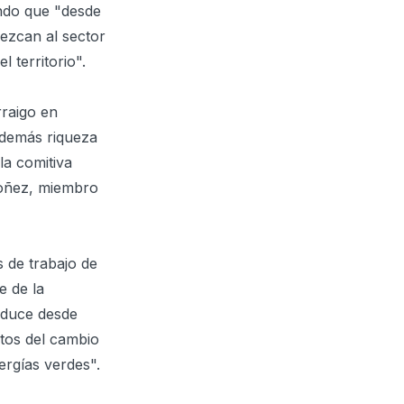
ando que "desde
ezcan al sector
 territorio".
rraigo en
además riqueza
la comitiva
doñez, miembro
 de trabajo de
e de la
oduce desde
ctos del cambio
ergías verdes".