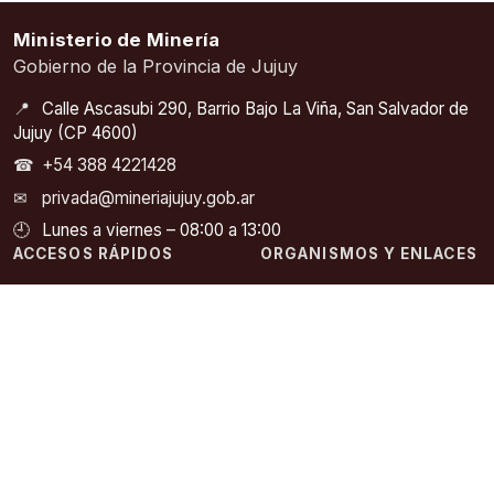
Ministerio de Minería
Gobierno de la Provincia de Jujuy
📍
Calle Ascasubi 290, Barrio Bajo La Viña, San Salvador de
Jujuy (CP 4600)
☎
+54 388 4221428
✉
privada@mineriajujuy.gob.ar
🕘
Lunes a viernes – 08:00 a 13:00
ACCESOS RÁPIDOS
ORGANISMOS Y ENLACES
Inicio
SEGEMAR – Servicio
Geológico Minero
Autoridades
Argentino
Noticias
COFEMIN – Consejo
Legislación Minera
Federal Minero
Catastro Minero
SIACAM – Información
Abierta a la Comunidad
Contacto