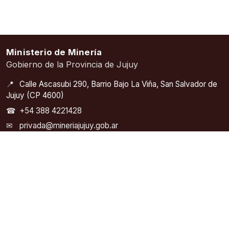
Ministerio de Minería
Gobierno de la Provincia de Jujuy
📍
Calle Ascasubi 290, Barrio Bajo La Viña, San Salvador de
Jujuy (CP 4600)
☎
+54 388 4221428
✉
privada@mineriajujuy.gob.ar
🕘
Lunes a viernes – 08:00 a 13:00
ACCESOS RÁPIDOS
ORGANISMOS Y ENLACES
Inicio
SEGEMAR – Servicio
Geológico Minero
Autoridades
Argentino
Noticias
COFEMIN – Consejo
Legislación Minera
Federal Minero