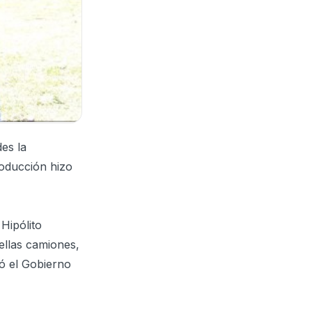
des la
roducción hizo
Hipólito
ellas camiones,
zó el Gobierno