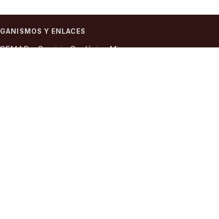
GANISMOS Y ENLACES
GEMAR – Servicio Geológico Minero
gentino
FEMIN – Consejo Federal Minero
ACAM – Información Abierta a la
munidad
ociación Geológica Argentina
stituto Geográfico Nacional
Sitio oficial
República Argentina