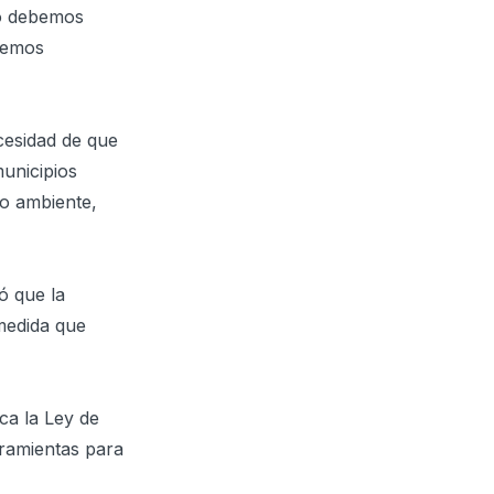
lo debemos
ebemos
ecesidad de que
unicipios
io ambiente,
ó que la
medida que
ca la Ley de
rramientas para