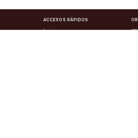
ACCESOS RÁPIDOS
OR
Inicio
SE
Ar
 Salvador de
Autoridades
CO
Noticias
SI
Legislación Minera
Co
Catastro Minero
As
Contacto
In
Sitios de Interes
to