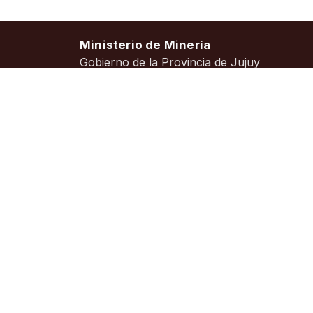
Ministerio de Minería
Gobierno de la Provincia de Jujuy
📍
Calle Ascasubi 290, Barrio Bajo La Viña, San
Jujuy (CP 4600)
☎
+54 388 4221428
✉
privada@mineriajujuy.gob.ar
🕘
Lunes a viernes – 08:00 a 13:00
© 2026 – Área de Sistemas: Lic. Sixto Alber
Hosting: Argentina Virtual