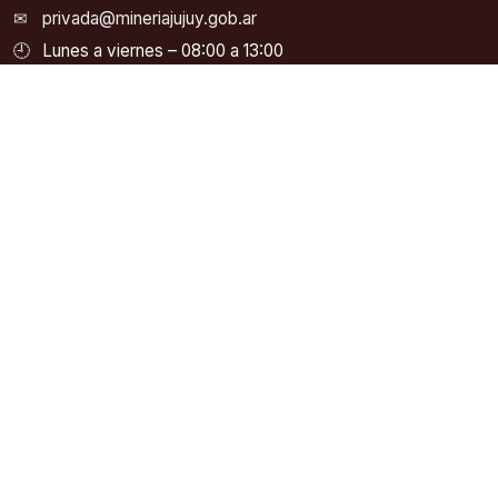
✉
privada@mineriajujuy.gob.ar
🕘
Lunes a viernes – 08:00 a 13:00
ACCESOS RÁPIDOS
ORGANISMOS Y ENLACES
Inicio
SEGEMAR – Servicio
Geológico Minero
Autoridades
Argentino
Noticias
COFEMIN – Consejo
Legislación Minera
Federal Minero
Catastro Minero
SIACAM – Información
Abierta a la Comunidad
Contacto
Asociación Geológica
Sitios de Interes
Argentina
Instituto Geográfico
Nacional