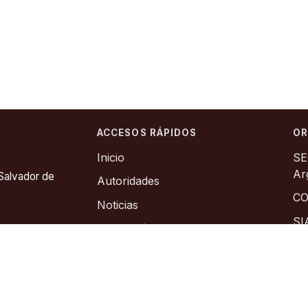
ACCESOS RÁPIDOS
OR
Inicio
SE
Ar
 Salvador de
Autoridades
CO
Noticias
SI
Legislación Minera
Co
Catastro Minero
As
Contacto
In
Sitios de Interes