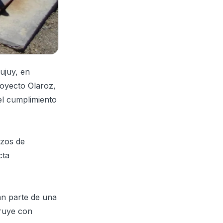
Jujuy, en
royecto Olaroz,
el cumplimiento
ozos de
cta
an parte de una
truye con