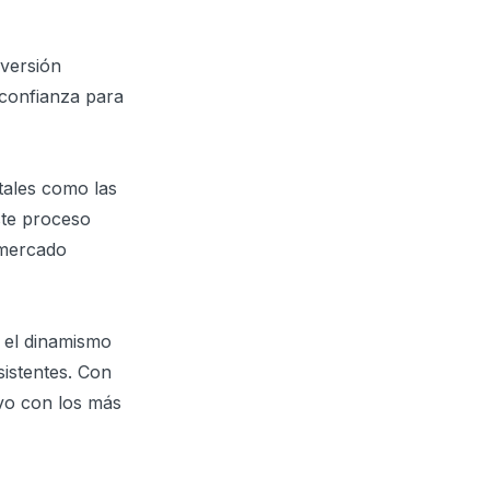
nversión
 confianza para
tales como las
ste proceso
n mercado
 el dinamismo
sistentes. Con
ivo con los más