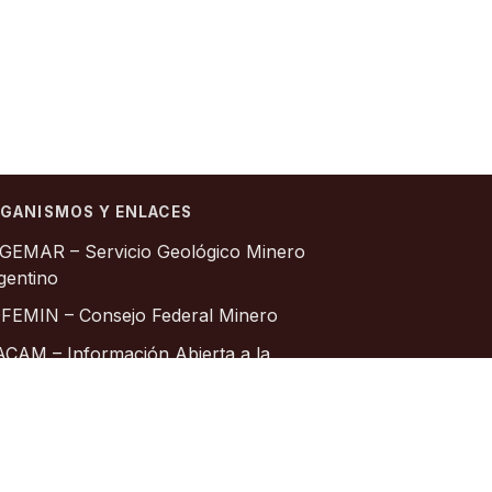
GANISMOS Y ENLACES
GEMAR – Servicio Geológico Minero
gentino
FEMIN – Consejo Federal Minero
ACAM – Información Abierta a la
munidad
ociación Geológica Argentina
stituto Geográfico Nacional