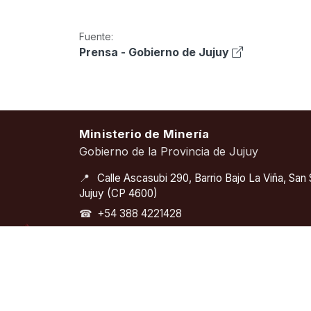
Fuente:
Prensa - Gobierno de Jujuy
Ministerio de Minería
Gobierno de la Provincia de Jujuy
📍
Calle Ascasubi 290, Barrio Bajo La Viña, San
Jujuy (CP 4600)
☎
+54 388 4221428
✉
privada@mineriajujuy.gob.ar
🕘
Lunes a viernes – 08:00 a 13:00