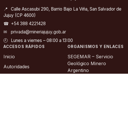
📍
Calle Ascasubi 290, Barrio Bajo La Viña, San Salvador de
Jujuy (CP 4600)
☎
+54 388 4221428
✉
privada@mineriajujuy.gob.ar
🕘
Lunes a viernes – 08:00 a 13:00
ACCESOS RÁPIDOS
ORGANISMOS Y ENLACES
Inicio
SEGEMAR – Servicio
Geológico Minero
Autoridades
Argentino
Noticias
COFEMIN – Consejo
Legislación Minera
Federal Minero
Catastro Minero
SIACAM – Información
Abierta a la Comunidad
Contacto
Asociación Geológica
Sitios de Interes
Argentina