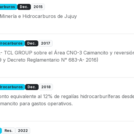
arburos
Dec.
2015
 Minería e Hidrocarburos de Jujuy
drocarburos
Dec.
2017
A- TCL GROUP sobre el Área CNO-3 Caimancito y reversió
89 y Decreto Reglamentario N° 683-A- 2016)
drocarburos
Dec.
2018
nto equivalente al 12% de regalías hidrocarburíferas desde 
imancito para gastos operativos.
Res.
2022