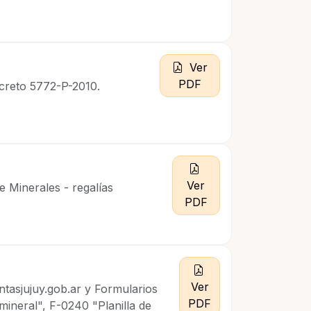
Ver
PDF
ecreto 5772-P-2010.
Ver
e Minerales - regalías
PDF
Ver
ntasjujuy.gob.ar y Formularios
PDF
mineral", F-0240 "Planilla de